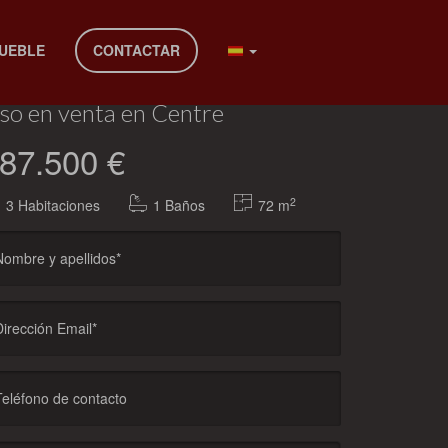
MUEBLE
CONTACTAR
entre. Sant Boi de Llobregat)
iso en venta en Centre
87.500 €
2
3
Habitaciones
1 Baños
72 m
Nombre y apellidos*
Dirección Email*
Teléfono de contacto