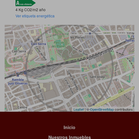
4 Kg CO2/m2 año
Ver etiqueta energética
Leaflet
| ©
OpenStreetMap
contributors
Inicio
Nuestros Inmuebles