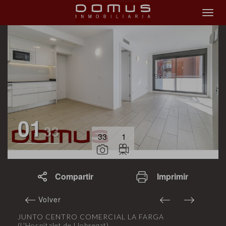
01
33
33
1
Compartir
Imprimir
Volver
JUNTO CENTRO COMERCIAL LA FARGA
(L'Hospitalet de Llobregat)