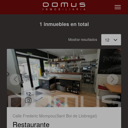
Filtrar
Ordenar
1 inmuebles en total
Mostrar resultados
12
12
Calle Frederic Mompou(Sant Boi de Llobregat)
Restaurante