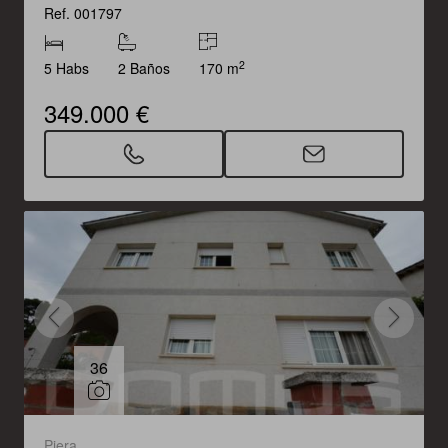
Ref. 001797
2
5 Habs
2 Baños
170 m
349.000 €
36
Piera