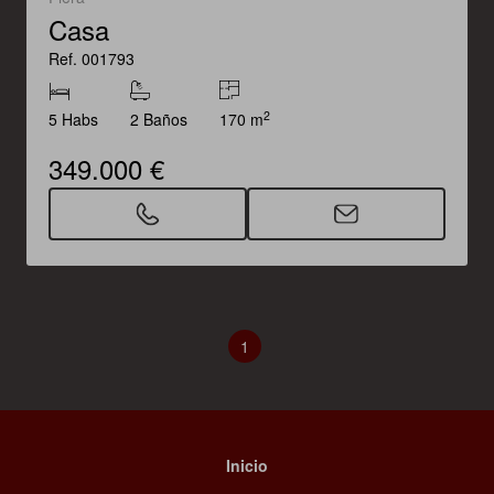
Casa
Ref. 001793
2
5 Habs
2 Baños
170 m
349.000 €
1
Inicio