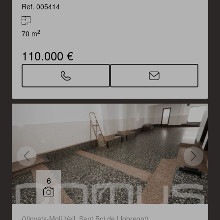
Ref. 005414
2
70 m
110.000 €
6
(Vinyets-Molí Vell. Sant Boi de Llobregat)