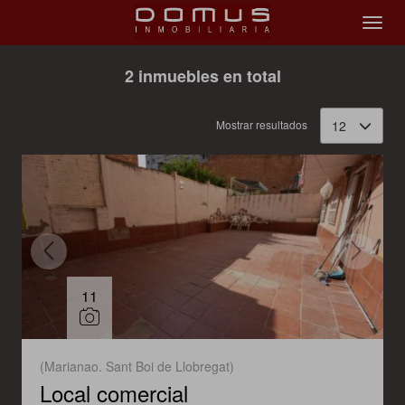
Filtrar
Ordenar
2 inmuebles en total
Mostrar resultados
12
11
(Marianao. Sant Boi de Llobregat)
Local comercial