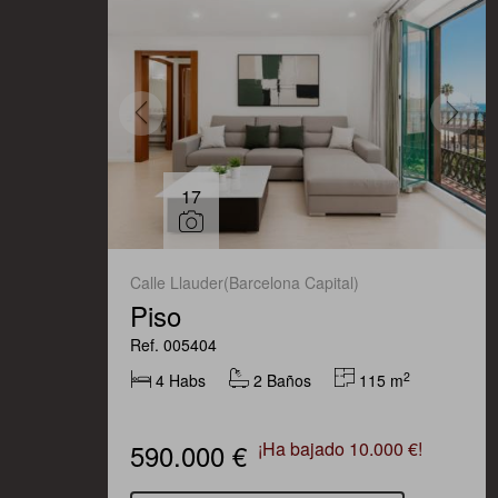
17
Calle Llauder(Barcelona Capital)
Piso
Ref. 005404
2
4 Habs
2 Baños
115 m
590.000 €
¡Ha bajado 10.000 €!