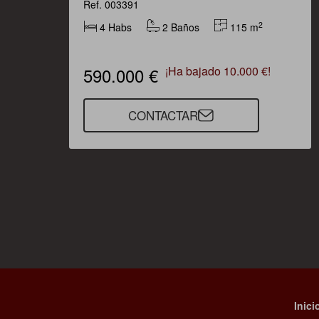
Ref. 003391
2
4 Habs
2 Baños
115 m
590.000 €
¡Ha bajado 10.000 €!
CONTACTAR
Inici