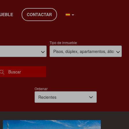
pital
MUEBLE
CONTACTAR
Tipo de inmueble
Pisos, dúplex, apartamentos, áticos
Buscar
Ordenar
Recientes