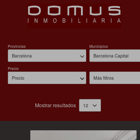
Inmu
Provincias
Municipios
Barcelona
Barcelona Capital
Precio
Precio
Más filtros
Mostrar resultados
12