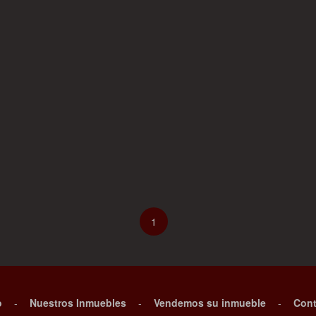
1
o
-
Nuestros Inmuebles
-
Vendemos su inmueble
-
Cont