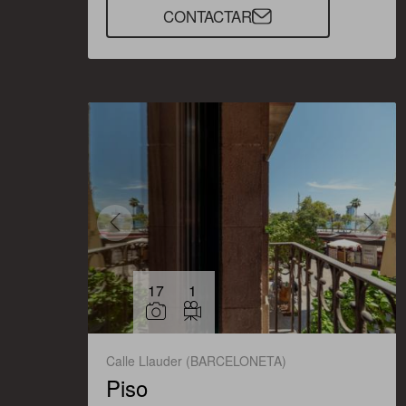
CONTACTAR
17
1
Calle Llauder (BARCELONETA)
Piso