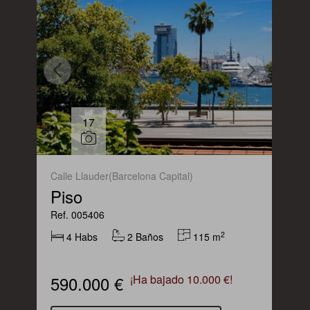
17
Calle Llauder(Barcelona Capital)
Piso
Ref. 005406
2
4 Habs
2 Baños
115 m
590.000 €
¡Ha bajado 10.000 €!