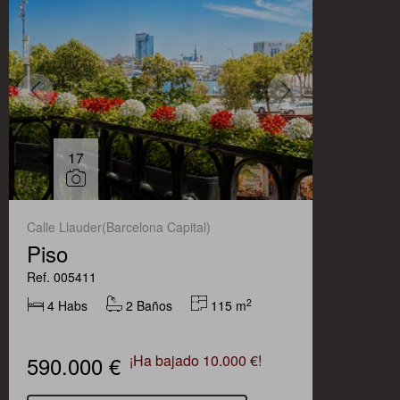
17
Calle Llauder(Barcelona Capital)
Piso
Ref. 005411
2
4 Habs
2 Baños
115 m
590.000 €
¡Ha bajado 10.000 €!