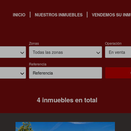
ebles en venta en Barcelona Ca
INICIO
NUESTROS INMUEBLES
VENDEMOS SU IN
Zonas
Operación
Todas las zonas
En venta
Referencia
4 inmuebles en total