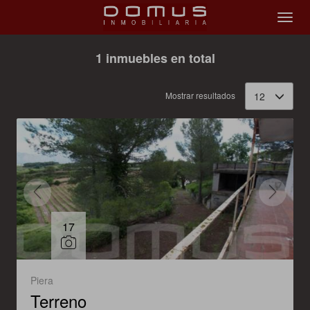
Filtrar
Ordenar
1 inmuebles en total
Mostrar resultados
12
17
Piera
Terreno