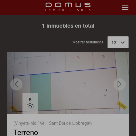
Filtrar
Ordenar
1 inmuebles en total
Mostrar resultados
12
6
(Vinyets-Molí Vell. Sant Boi de Llobregat)
Terreno