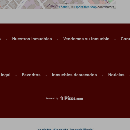
Leaflet
| ©
OpenStreetMap
contributors
o
-
Nuestros Inmuebles
-
Vendemos su inmueble
-
Cont
 legal
-
Favoritos
-
Inmuebles destacados
-
Noticias