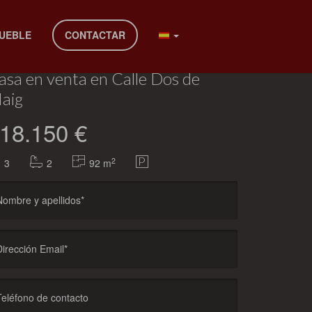
Anterior
MUEBLE
CONTACTAR
'Eixample Centre-Barri Antic. Viladecans)
asa en venta en Calle Dos de
aig
18.150 €
2
3
2
92 m
Nombre y apellidos*
Dirección Email*
Teléfono de contacto