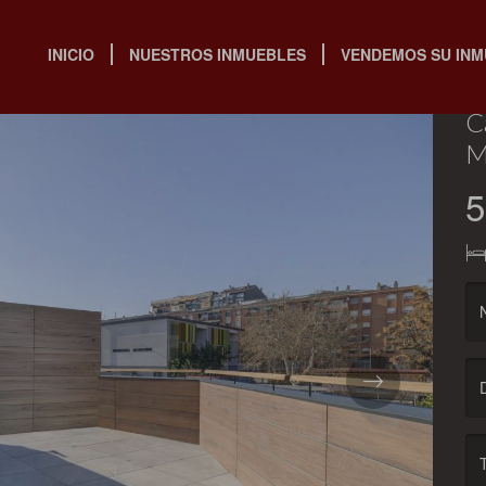
INICIO
NUESTROS INMUEBLES
VENDEMOS SU IN
(L
C
M
5
Next