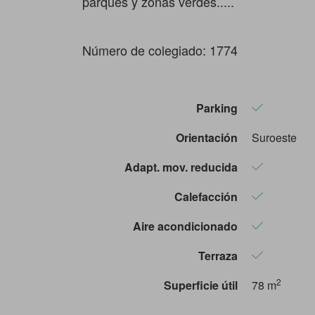
parques y zonas verdes.....
Número de colegiado: 1774
Parking
Orientación
Suroeste
Adapt. mov. reducida
Calefacción
Aire acondicionado
Terraza
2
Superficie útil
78 m