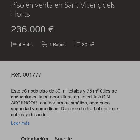
Piso en venta en Sant Vicenç dels
Horts
236.000 €
2
4
Habs
1 Baños
80 m
Ref. 001777
Este cómodo piso de 80 m² totales y 75 m² útiles se
encuentra en la primera altura, en un edificio SIN
ASCENSOR, con portero automático, aportando
seguridad y comodidad. Dispone de dos habitaciones
dobles y dos indi...
Leer más
Orientación
Sureste