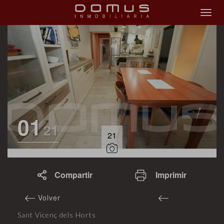
01
21
21
Compartir
Imprimir
Volver
Sant Vicenç dels Horts