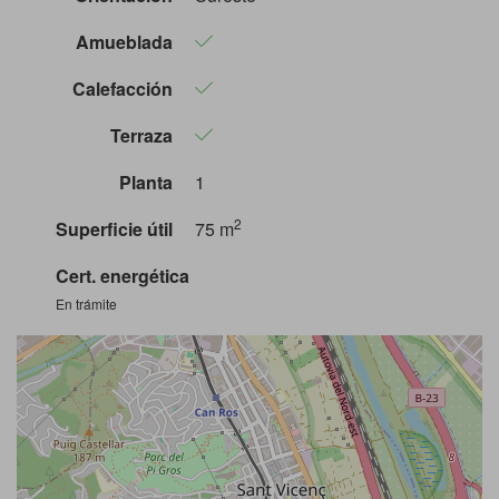
Amueblada
Calefacción
Terraza
Planta
1
2
Superficie útil
75 m
Cert. energética
En trámite